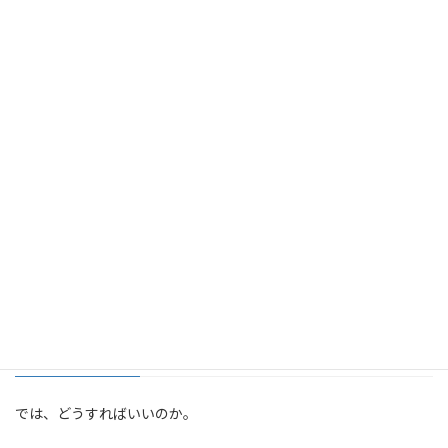
借りるときに深く考えていない
「なんとかなる」と思っている
将来を数字で見ていない
という点です。
つまり、
失敗の原因は金利や商品ではなく、設計不足
。
成り行きで組んだ住宅ローンは、
成り行きで破綻に近づいていきます。
■老後破綻を防ぐ唯一の方法
では、どうすればいいのか。