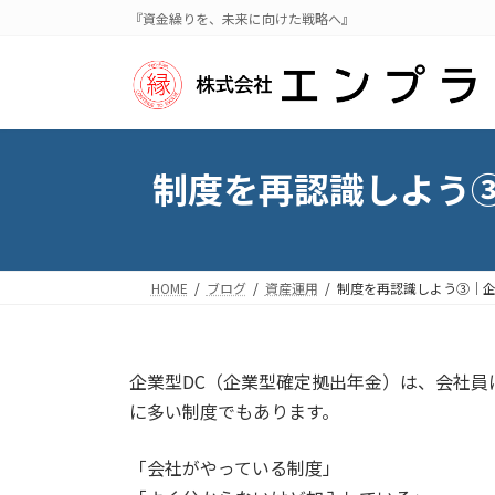
コ
ナ
『資金繰りを、未来に向けた戦略へ』
ン
ビ
テ
ゲ
ン
ー
ツ
シ
へ
ョ
ス
ン
制度を再認識しよう
キ
に
ッ
移
プ
動
HOME
ブログ
資産運用
制度を再認識しよう③｜企
企業型DC（企業型確定拠出年金）は、会社
に多い制度でもあります。
「会社がやっている制度」