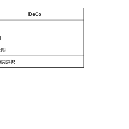
iDeCo
側
上限
機関選択