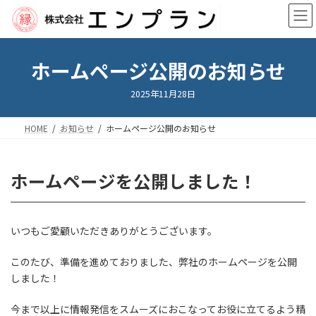
コ
ナ
ン
ビ
テ
ゲ
ン
ー
ツ
シ
ホームページ公開のお知らせ
へ
ョ
ス
ン
2025年11月28日
キ
に
ッ
移
HOME
お知らせ
ホームページ公開のお知らせ
プ
動
ホームページを公開しました！
いつもご愛顧いただきありがとうございます。
このたび、準備を進めておりました、弊社のホームページを公開
しました！
今まで以上に情報発信をスムーズにおこなってお役に立てるよう精